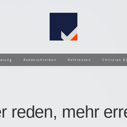
ratung
Redenschreiben
Referenzen
Christian B
r reden, mehr err